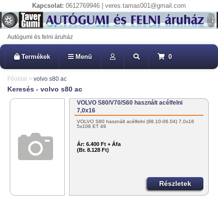
Kapcsolat:
0612769946 | veres.tamas001@gmail.com
Autógumi és felni áruház
Termékek
Menü
0
Főoldal
>
volvo s80 ac
Keresés - volvo s80 ac
VOLVO S80/V70/S60 használt acélfelni
7,0x16
VOLVO S80 használt acélfelni (98.10-06.04) 7,0x16
5x108 ET 49
Ár:
6.400 Ft + Áfa
(Br. 8.128 Ft)
Részletek