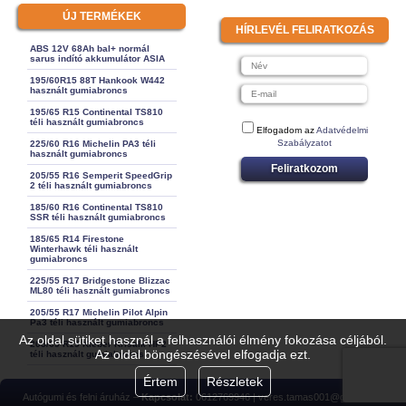
ÚJ TERMÉKEK
HÍRLEVÉL FELIRATKOZÁS
ABS 12V 68Ah bal+ normál
sarus indító akkumulátor ASIA
195/60R15 88T Hankook W442
használt gumiabroncs
195/65 R15 Continental TS810
téli használt gumiabroncs
Elfogadom az
Adatvédelmi
Szabályzatot
225/60 R16 Michelin PA3 téli
használt gumiabroncs
Feliratkozom
205/55 R16 Semperit SpeedGrip
2 téli használt gumiabroncs
185/60 R16 Continental TS810
SSR téli használt gumiabroncs
185/65 R14 Firestone
Winterhawk téli használt
gumiabroncs
225/55 R17 Bridgestone Blizzac
ML80 téli használt gumiabroncs
205/55 R17 Michelin Pilot Alpin
Pa3 téli használt gumiabroncs
Az oldal sütiket használ a felhasználói élmény fokozása céljából.
205/65 R15 Kleber Krisalk HP2
Az oldal böngészésével elfogadja ezt.
téli használt gumiabroncs
Értem
Részletek
Autógumi és felni áruház –
Kapcsolat:
0612769946 | veres.tamas001@gmail.com