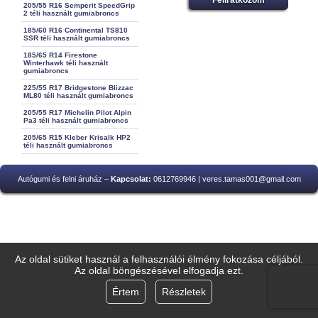
205/55 R16 Semperit SpeedGrip
2 téli használt gumiabroncs
185/60 R16 Continental TS810
SSR téli használt gumiabroncs
185/65 R14 Firestone
Winterhawk téli használt
gumiabroncs
225/55 R17 Bridgestone Blizzac
ML80 téli használt gumiabroncs
205/55 R17 Michelin Pilot Alpin
Pa3 téli használt gumiabroncs
205/65 R15 Kleber Krisalk HP2
téli használt gumiabroncs
Autógumi és felni áruház –
Kapcsolat:
0612769946 | veres.tamas001@gmail.com
Az oldal sütiket használ a felhasználói élmény fokozása céljából.
Az oldal böngészésével elfogadja ezt.
Értem
Részletek