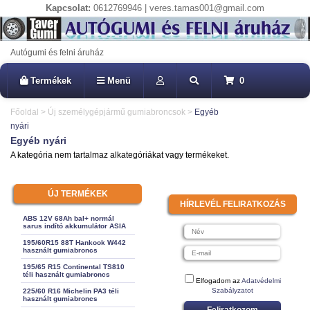
Kapcsolat:
0612769946 | veres.tamas001@gmail.com
Autógumi és felni áruház
Termékek
Menü
0
Főoldal
>
Új személygépjármű gumiabroncsok
>
Egyéb
nyári
Egyéb nyári
A kategória nem tartalmaz alkategóriákat vagy termékeket.
ÚJ TERMÉKEK
HÍRLEVÉL FELIRATKOZÁS
ABS 12V 68Ah bal+ normál
sarus indító akkumulátor ASIA
195/60R15 88T Hankook W442
használt gumiabroncs
195/65 R15 Continental TS810
téli használt gumiabroncs
Elfogadom az
Adatvédelmi
Szabályzatot
225/60 R16 Michelin PA3 téli
használt gumiabroncs
Feliratkozom