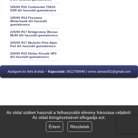
185/60 R16 Continental TS810
SSR téli használt gumiabroncs
185/65 R14 Firestone
Winterhawk téli használt
gumiabroncs
225/55 R17 Bridgestone Blizzac
ML80 téli használt gumiabroncs
205/55 R17 Michelin Pilot Alpin
Pa3 téli használt gumiabroncs
205/65 R15 Kleber Krisalk HP2
téli használt gumiabroncs
Autógumi és felni áruház –
Kapcsolat:
0612769946 | veres.tamas001@gmail.com
Az oldal sütiket használ a felhasználói élmény fokozása céljából.
Az oldal böngészésével elfogadja ezt.
Értem
Részletek