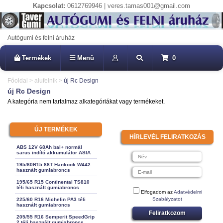
Kapcsolat:
0612769946 | veres.tamas001@gmail.com
Autógumi és felni áruház
Termékek
Menü
0
Főoldal
>
alufelnik
>
új Rc Design
új Rc Design
A kategória nem tartalmaz alkategóriákat vagy termékeket.
ÚJ TERMÉKEK
HÍRLEVÉL FELIRATKOZÁS
ABS 12V 68Ah bal+ normál
sarus indító akkumulátor ASIA
195/60R15 88T Hankook W442
használt gumiabroncs
195/65 R15 Continental TS810
téli használt gumiabroncs
Elfogadom az
Adatvédelmi
Szabályzatot
225/60 R16 Michelin PA3 téli
használt gumiabroncs
Feliratkozom
205/55 R16 Semperit SpeedGrip
2 téli használt gumiabroncs