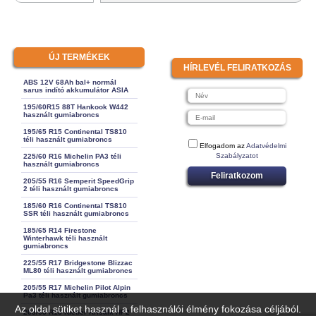
ÚJ TERMÉKEK
HÍRLEVÉL FELIRATKOZÁS
ABS 12V 68Ah bal+ normál
sarus indító akkumulátor ASIA
195/60R15 88T Hankook W442
használt gumiabroncs
195/65 R15 Continental TS810
téli használt gumiabroncs
Elfogadom az
Adatvédelmi
Szabályzatot
225/60 R16 Michelin PA3 téli
használt gumiabroncs
Feliratkozom
205/55 R16 Semperit SpeedGrip
2 téli használt gumiabroncs
185/60 R16 Continental TS810
SSR téli használt gumiabroncs
185/65 R14 Firestone
Winterhawk téli használt
gumiabroncs
225/55 R17 Bridgestone Blizzac
ML80 téli használt gumiabroncs
205/55 R17 Michelin Pilot Alpin
Pa3 téli használt gumiabroncs
Az oldal sütiket használ a felhasználói élmény fokozása céljából.
205/65 R15 Kleber Krisalk HP2