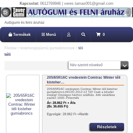
Kapcsolat:
0612769946 | veres.tamas001@gmail.com
Autógumi és felni áruház
Termékek
Menü
0
Főoldal
>
kistehergépjármű gumiabroncsok
>
téli
téli
Név szerint növekvő
205/65R16C vredestein Comtrac Winter téli
kisteher…
205/65R16C vredestein Comtrac Winter téli kisteher
gumiabroncs AKCIÓ 2012-13 Tél! Csak a készlet
erejéig! Országos házhoz szállítás, 4db vásárlása
esetén 1000.-Ft/termék
Ár:
28.862 Ft + Áfa
(Br. 36.655 Ft)
Egységár: 28.862 Ft +Áfa/db
Részletek