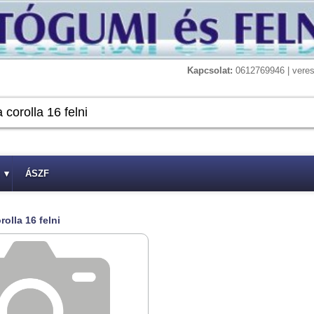
Kapcsolat:
0612769946 | vere
▾
ÁSZF
rolla 16 felni