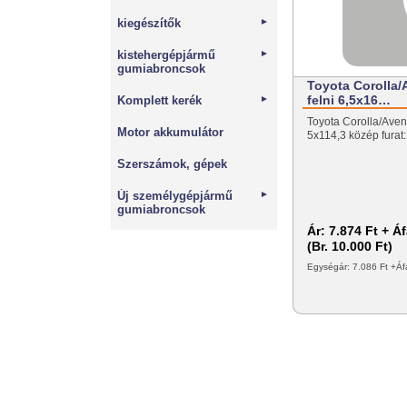
kiegészítők
►
kistehergépjármű
►
gumiabroncsok
Toyota Corolla/A
felni 6,5x16…
Komplett kerék
►
Toyota Corolla/Avens
Motor akkumulátor
5x114,3 közép furat:
Szerszámok, gépek
Új személygépjármű
►
gumiabroncsok
Ár:
7.874 Ft + Á
(Br. 10.000 Ft)
Egységár: 7.086 Ft +Áf