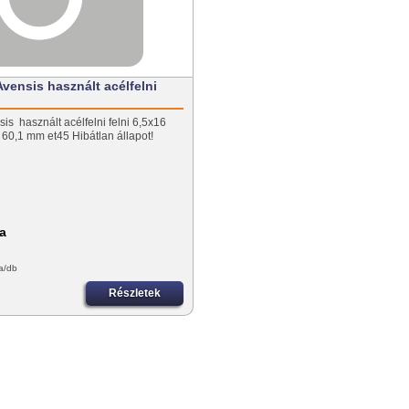
vensis használt acélfelni
is használt acélfelni felni 6,5x16
 60,1 mm et45 Hibátlan állapot!
fa
a/db
Részletek