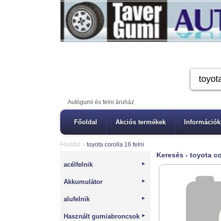
Autógumi és felni áruház
Főoldal
Akciós termékek
Információk
Főoldal
>
toyota corolla 16 felni
Keresés - toyota co
acélfelnik
►
Akkumulátor
►
alufelnik
►
Használt gumiabroncsok
►