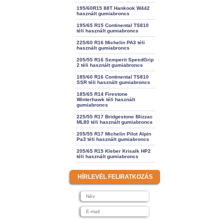
195/60R15 88T Hankook W442
használt gumiabroncs
195/65 R15 Continental TS810
téli használt gumiabroncs
225/60 R16 Michelin PA3 téli
használt gumiabroncs
205/55 R16 Semperit SpeedGrip
2 téli használt gumiabroncs
185/60 R16 Continental TS810
SSR téli használt gumiabroncs
185/65 R14 Firestone
Winterhawk téli használt
gumiabroncs
225/55 R17 Bridgestone Blizzac
ML80 téli használt gumiabroncs
205/55 R17 Michelin Pilot Alpin
Pa3 téli használt gumiabroncs
205/65 R15 Kleber Krisalk HP2
téli használt gumiabroncs
HÍRLEVÉL FELIRATKOZÁS