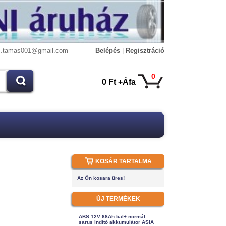
s.tamas001@gmail.com
Belépés
|
Regisztráció
0
0 Ft +Áfa
KOSÁR TARTALMA
Az Ön kosara üres!
ÚJ TERMÉKEK
ABS 12V 68Ah bal+ normál
sarus indító akkumulátor ASIA