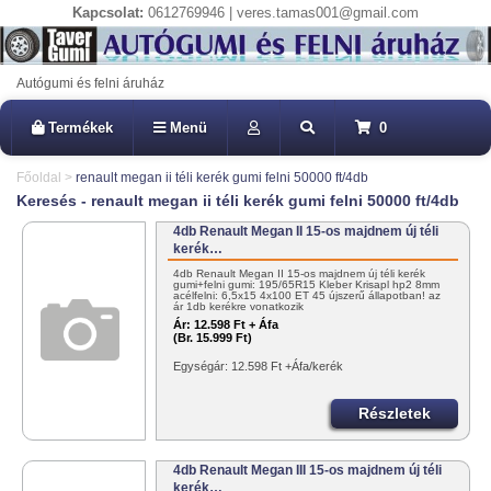
Kapcsolat:
0612769946 | veres.tamas001@gmail.com
Autógumi és felni áruház
Termékek
Menü
0
Főoldal
>
renault megan ii téli kerék gumi felni 50000 ft/4db
Keresés - renault megan ii téli kerék gumi felni 50000 ft/4db
4db Renault Megan II 15-os majdnem új téli
kerék…
4db Renault Megan II 15-os majdnem új téli kerék
gumi+felni gumi: 195/65R15 Kleber Krisapl hp2 8mm
acélfelni: 6,5x15 4x100 ET 45 újszerű állapotban! az
ár 1db kerékre vonatkozik
Ár:
12.598 Ft + Áfa
(Br. 15.999 Ft)
Egységár: 12.598 Ft +Áfa/kerék
Részletek
4db Renault Megan III 15-os majdnem új téli
kerék…