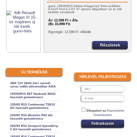
gumi: 195/65R15 Kleber Krisapl hp2 8mm acélfelni:
6,5x15 5x114,3 ET 47 újszerű állapotban! az ár 1db
kerékre vonatkozik
Ár:
12.598 Ft + Áfa
(Br. 15.999 Ft)
Egységár: 12.598 Ft +Áfa/db
Részletek
ÚJ TERMÉKEK
HÍRLEVÉL FELIRATKOZÁS
ABS 12V 68Ah bal+ normál
sarus indító akkumulátor ASIA
195/60R15 88T Hankook W442
használt gumiabroncs
195/65 R15 Continental TS810
téli használt gumiabroncs
Elfogadom az
Adatvédelmi
Szabályzatot
225/60 R16 Michelin PA3 téli
használt gumiabroncs
Feliratkozom
205/55 R16 Semperit SpeedGrip
2 téli használt gumiabroncs
185/60 R16 Continental TS810