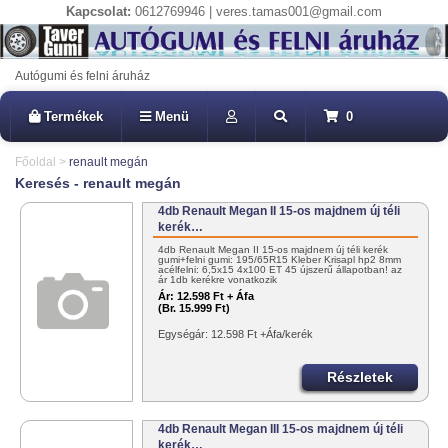
Kapcsolat:
0612769946 | veres.tamas001@gmail.com
Autógumi és felni áruház
Termékek
Menü
0
Főoldal
>
renault megán
Keresés - renault megán
4db Renault Megan II 15-os majdnem új téli
kerék…
4db Renault Megan II 15-os majdnem új téli kerék
gumi+felni gumi: 195/65R15 Kleber Krisapl hp2 8mm
acélfelni: 6,5x15 4x100 ET 45 újszerű állapotban! az
ár 1db kerékre vonatkozik
Ár:
12.598 Ft + Áfa
(Br. 15.999 Ft)
Egységár: 12.598 Ft +Áfa/kerék
Részletek
4db Renault Megan III 15-os majdnem új téli
kerék…