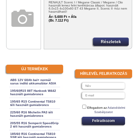
RENAULT Scenic I / Megane Classic / Megane / Clio
használt lemez felni keréktárcsa állapot: használt
6,0x15 4x100x60 ET 43 Megane II, Scenic II -höz nem
használható!
Ár:
5.600 Ft + Áfa
(Br. 7.112 Ft)
Részletek
ÚJ TERMÉKEK
HÍRLEVÉL FELIRATKOZÁS
ABS 12V 68Ah bal+ normál
sarus indító akkumulátor ASIA
195/60R15 88T Hankook W442
használt gumiabroncs
195/65 R15 Continental TS810
téli használt gumiabroncs
Elfogadom az
Adatvédelmi
Szabályzatot
225/60 R16 Michelin PA3 téli
használt gumiabroncs
Feliratkozom
205/55 R16 Semperit SpeedGrip
2 téli használt gumiabroncs
185/60 R16 Continental TS810
SSR téli használt gumiabroncs