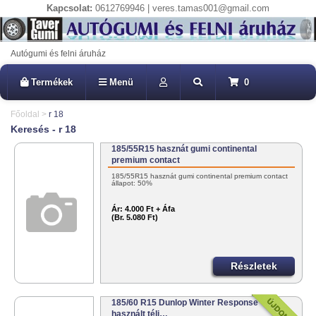
Kapcsolat:
0612769946 | veres.tamas001@gmail.com
Autógumi és felni áruház
Termékek
Menü
0
Főoldal
>
r 18
Keresés - r 18
185/55R15 hasznát gumi continental
premium contact
185/55R15 hasznát gumi continental premium contact
állapot: 50%
Ár:
4.000 Ft + Áfa
(Br. 5.080 Ft)
Részletek
185/60 R15 Dunlop Winter Response
használt téli…