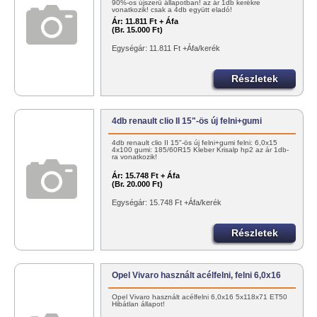
90%-os újszerű állapotban! az ár 1db kerékre
vonatkozik! csak a 4db együtt eladó!
Ár:
11.811 Ft + Áfa
(Br. 15.000 Ft)
Egységár: 11.811 Ft +Áfa/kerék
Részletek
4db renault clio II 15"-ös új felni+gumi
4db renault clio II 15"-ös új felni+gumi felni: 6,0x15
4x100 gumi: 185/60R15 Kleber Krisalp hp2 az ár 1db-
ra vonatkozik!
Ár:
15.748 Ft + Áfa
(Br. 20.000 Ft)
Egységár: 15.748 Ft +Áfa/kerék
Részletek
Opel Vivaro használt acélfelni, felni 6,0x16
Opel Vivaro használt acélfelni 6,0x16 5x118x71 ET50
Hibátlan állapot!