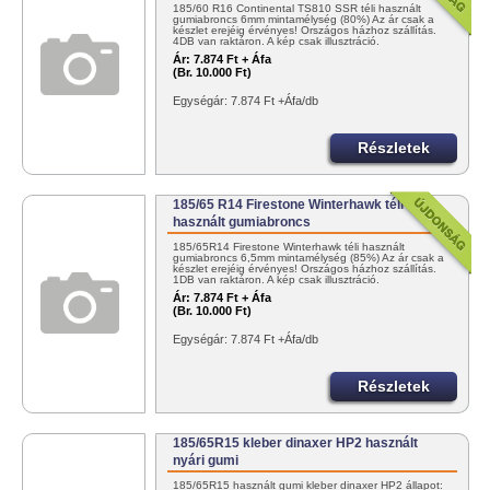
185/60 R16 Continental TS810 SSR téli használt
gumiabroncs 6mm mintamélység (80%) Az ár csak a
készlet erejéig érvényes! Országos házhoz szállítás.
4DB van raktáron. A kép csak illusztráció.
Ár:
7.874 Ft + Áfa
(Br. 10.000 Ft)
Egységár: 7.874 Ft +Áfa/db
Részletek
185/65 R14 Firestone Winterhawk téli
használt gumiabroncs
185/65R14 Firestone Winterhawk téli használt
gumiabroncs 6,5mm mintamélység (85%) Az ár csak a
készlet erejéig érvényes! Országos házhoz szállítás.
1DB van raktáron. A kép csak illusztráció.
Ár:
7.874 Ft + Áfa
(Br. 10.000 Ft)
Egységár: 7.874 Ft +Áfa/db
Részletek
185/65R15 kleber dinaxer HP2 használt
nyári gumi
185/65R15 használt gumi kleber dinaxer HP2 állapot: