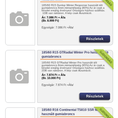
185/60 R15 Dunlop Winter Response használt téli
gumiabroncs 6mm mintamélység (80%) Az ár csak a
készlet erejéig érvényes! Országos házhoz szállítás.
1DB van raktáron. A kép csak illusztráció.
Ár:
7.086 Ft + Áfa
(Br. 8.999 Ft)
Egységár: 7.086 Ft +Áfa/
Részletek
185/60 R15 GTRadial Winter Pro használt téli
gumiabroncs
185/60 R15 GTRadial Winter Pro használt téli
gumiabroncs 8mm mintamélység (95%) Az ár csak a
készlet erejéig érvényes! Országos házhoz szállítás.
2DB van raktáron. A kép csak illusztráció.
Ár:
7.874 Ft + Áfa
(Br. 10.000 Ft)
Egységár: 7.874 Ft +Áfa/
Részletek
185/60 R16 Continental TS810 SSR téli
használt gumiabroncs