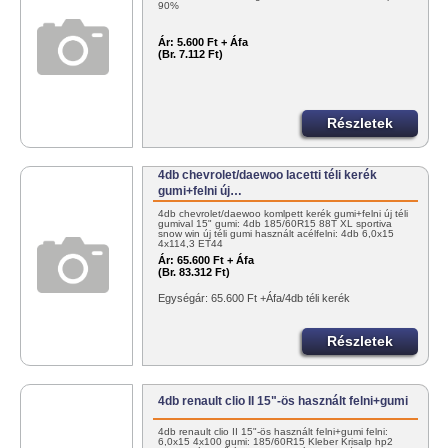
90%
Ár:
5.600 Ft + Áfa
(Br. 7.112 Ft)
Részletek
4db chevrolet/daewoo lacetti téli kerék
gumi+felni új…
4db chevrolet/daewoo komlpett kerék gumi+felni új téli
gumival 15" gumi: 4db 185/60R15 88T XL sportiva
snow win új téli gumi használt acélfelni: 4db 6,0x15
4x114,3 ET44
Ár:
65.600 Ft + Áfa
(Br. 83.312 Ft)
Egységár: 65.600 Ft +Áfa/4db téli kerék
Részletek
4db renault clio II 15"-ös használt felni+gumi
4db renault clio II 15"-ös használt felni+gumi felni:
6,0x15 4x100 gumi: 185/60R15 Kleber Krisalp hp2