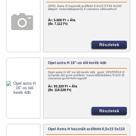
OPEL Astra G használt acélfelni 6,0x15 ET49 4x100
állapot: használt(újszerű) 4 csavaros változathoz!
Ár:
5.600 Ft + Áfa
(Br. 7.112 Ft)
Részletek
Opel astra H 16"-os téli kerék 4db
Opel astra H 16"-os téli kerék 4db gumi: 205/55R16 H
új Apollo téli gumi acélfelni: használt(hibátlan) 5x110 (5
csavaros) gumi+felni együtt!
Ár:
93.329 Ft + Áfa
(Br. 118.528 Ft)
Részletek
Opel Astra H használt acélfelni 6,5x15 5x110