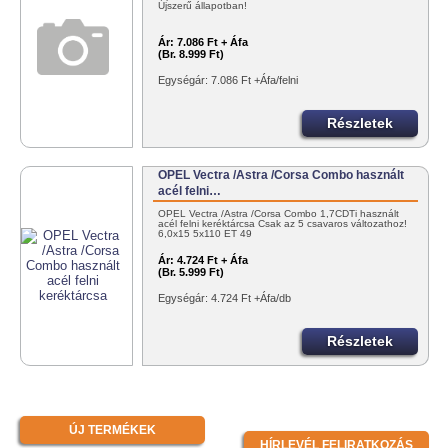
Újszerű állapotban!
Ár:
7.086 Ft + Áfa
(Br. 8.999 Ft)
Egységár: 7.086 Ft +Áfa/felni
Részletek
OPEL Vectra /Astra /Corsa Combo használt
acél felni…
OPEL Vectra /Astra /Corsa Combo 1,7CDTi használt
acél felni keréktárcsa Csak az 5 csavaros változathoz!
6,0x15 5x110 ET 49
Ár:
4.724 Ft + Áfa
(Br. 5.999 Ft)
Egységár: 4.724 Ft +Áfa/db
Részletek
ÚJ TERMÉKEK
HÍRLEVÉL FELIRATKOZÁS