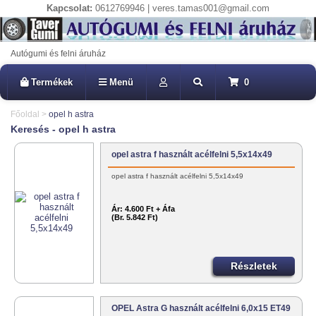
Kapcsolat:
0612769946 | veres.tamas001@gmail.com
Autógumi és felni áruház
Termékek
Menü
0
Főoldal
>
opel h astra
Keresés - opel h astra
opel astra f használt acélfelni 5,5x14x49
opel astra f használt acélfelni 5,5x14x49
Ár:
4.600 Ft + Áfa
(Br. 5.842 Ft)
Részletek
OPEL Astra G használt acélfelni 6,0x15 ET49