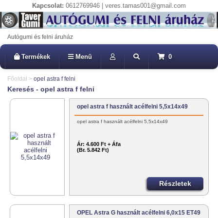
Kapcsolat:
0612769946 | veres.tamas001@gmail.com
Autógumi és felni áruház
Termékek
Menü
0
Főoldal
>
opel astra f felni
Keresés - opel astra f felni
opel astra f használt acélfelni 5,5x14x49
opel astra f használt acélfelni 5,5x14x49
Ár:
4.600 Ft + Áfa
(Br. 5.842 Ft)
Részletek
OPEL Astra G használt acélfelni 6,0x15 ET49