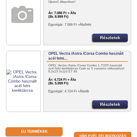
Újszerű állapotban!
Ár:
7.086 Ft + Áfa
(Br. 8.999 Ft)
Egységár: 7.086 Ft +Áfa/felni
Részletek
OPEL Vectra /Astra /Corsa Combo használt
acél felni…
OPEL Vectra /Astra /Corsa Combo 1,7CDTi használt
acél felni keréktárcsa Csak az 5 csavaros változathoz!
6,0x15 5x110 ET 49
Ár:
4.724 Ft + Áfa
(Br. 5.999 Ft)
Egységár: 4.724 Ft +Áfa/db
Részletek
ÚJ TERMÉKEK
HÍRLEVÉL FELIRATKOZÁS