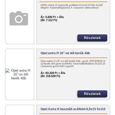
OPEL Astra G használt acélfelni 6,0x15 ET49 4x100
állapot: használt(újszerű) 4 csavaros változathoz!
Ár:
5.600 Ft + Áfa
(Br. 7.112 Ft)
Részletek
Opel astra H 16"-os téli kerék 4db
Opel astra H 16"-os téli kerék 4db gumi: 205/55R16 H
új Apollo téli gumi acélfelni: használt(hibátlan) 5x110 (5
csavaros) gumi+felni együtt!
Ár:
93.329 Ft + Áfa
(Br. 118.528 Ft)
Részletek
Opel Astra H használt acélfelni 6,5x15 5x110