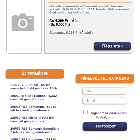
chevrolet/daewoo lacetti használt acélfelni használt
acélfelni: 6,0x15 4x114,3 ET44 Jelenleg 4db raktáron!
Csak együtt vásárolható meg!
Ár:
6.299 Ft + Áfa
(Br. 8.000 Ft)
Egységár: 6.299 Ft +Áfa/felni
Részletek
ÚJ TERMÉKEK
HÍRLEVÉL FELIRATKOZÁS
ABS 12V 68Ah bal+ normál
sarus indító akkumulátor ASIA
195/60R15 88T Hankook W442
használt gumiabroncs
195/65 R15 Continental TS810
téli használt gumiabroncs
Elfogadom az
Adatvédelmi
Szabályzatot
225/60 R16 Michelin PA3 téli
használt gumiabroncs
Feliratkozom
205/55 R16 Semperit SpeedGrip
2 téli használt gumiabroncs
185/60 R16 Continental TS810