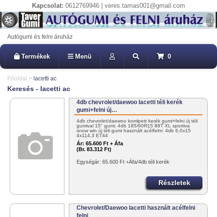
Kapcsolat:
0612769946 | veres.tamas001@gmail.com
Autógumi és felni áruház
Termékek
Menü
0
Főoldal
>
lacetti ac
Keresés - lacetti ac
4db chevrolet/daewoo lacetti téli kerék
gumi+felni új…
4db chevrolet/daewoo komlpett kerék gumi+felni új téli
gumival 15" gumi: 4db 185/60R15 88T XL sportiva
snow win új téli gumi használt acélfelni: 4db 6,0x15
4x114,3 ET44
Ár:
65.600 Ft + Áfa
(Br. 83.312 Ft)
Egységár: 65.600 Ft +Áfa/4db téli kerék
Részletek
Chevrolet/Daewoo lacetti használt acélfelni
felni