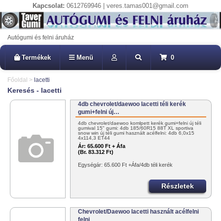
Kapcsolat:
0612769946 | veres.tamas001@gmail.com
Autógumi és felni áruház
Termékek
Menü
0
Főoldal
>
lacetti
Keresés - lacetti
4db chevrolet/daewoo lacetti téli kerék
gumi+felni új…
4db chevrolet/daewoo komlpett kerék gumi+felni új téli
gumival 15" gumi: 4db 185/60R15 88T XL sportiva
snow win új téli gumi használt acélfelni: 4db 6,0x15
4x114,3 ET44
Ár:
65.600 Ft + Áfa
(Br. 83.312 Ft)
Egységár: 65.600 Ft +Áfa/4db téli kerék
Részletek
Chevrolet/Daewoo lacetti használt acélfelni
felni