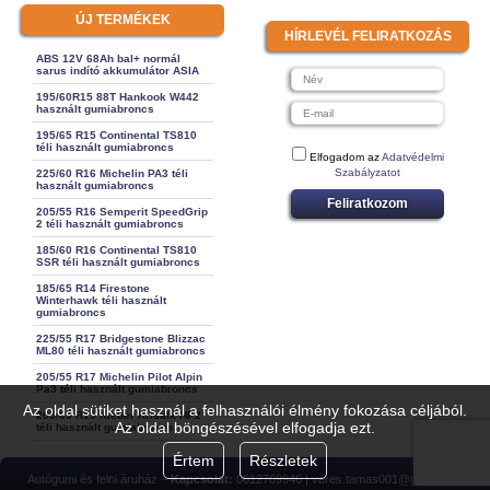
ÚJ TERMÉKEK
HÍRLEVÉL FELIRATKOZÁS
ABS 12V 68Ah bal+ normál
sarus indító akkumulátor ASIA
195/60R15 88T Hankook W442
használt gumiabroncs
195/65 R15 Continental TS810
téli használt gumiabroncs
Elfogadom az
Adatvédelmi
Szabályzatot
225/60 R16 Michelin PA3 téli
használt gumiabroncs
Feliratkozom
205/55 R16 Semperit SpeedGrip
2 téli használt gumiabroncs
185/60 R16 Continental TS810
SSR téli használt gumiabroncs
185/65 R14 Firestone
Winterhawk téli használt
gumiabroncs
225/55 R17 Bridgestone Blizzac
ML80 téli használt gumiabroncs
205/55 R17 Michelin Pilot Alpin
Pa3 téli használt gumiabroncs
Az oldal sütiket használ a felhasználói élmény fokozása céljából.
205/65 R15 Kleber Krisalk HP2
Az oldal böngészésével elfogadja ezt.
téli használt gumiabroncs
Értem
Részletek
Autógumi és felni áruház –
Kapcsolat:
0612769946 | veres.tamas001@gmail.com