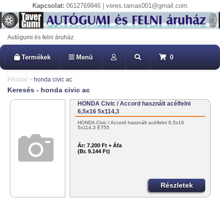
Kapcsolat:
0612769946 | veres.tamas001@gmail.com
Autógumi és felni áruház
Termékek
Menü
0
Főoldal
>
honda civic ac
Keresés - honda civic ac
HONDA Civic / Accord használt acélfelni
6,5x16 5x114,3
HONDA Civic / Accord használt acélfelni 6,5x16
5x114,3 ET55
Ár:
7.200 Ft + Áfa
(Br. 9.144 Ft)
Részletek