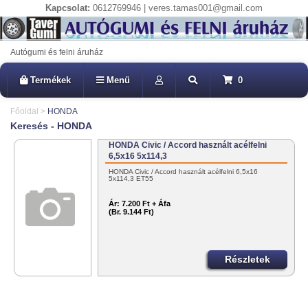
Kapcsolat:
0612769946 | veres.tamas001@gmail.com
Autógumi és felni áruház
Termékek
Menü
0
Főoldal
>
HONDA
Keresés - HONDA
HONDA Civic / Accord használt acélfelni
6,5x16 5x114,3
HONDA Civic / Accord használt acélfelni 6,5x16
5x114,3 ET55
Ár:
7.200 Ft + Áfa
(Br. 9.144 Ft)
Részletek