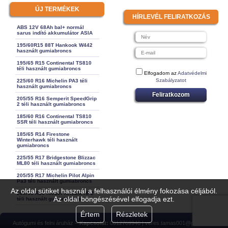
ÚJ TERMÉKEK
HÍRLEVÉL FELIRATKOZÁS
ABS 12V 68Ah bal+ normál
sarus indító akkumulátor ASIA
195/60R15 88T Hankook W442
használt gumiabroncs
195/65 R15 Continental TS810
téli használt gumiabroncs
Elfogadom az
Adatvédelmi
Szabályzatot
225/60 R16 Michelin PA3 téli
használt gumiabroncs
Feliratkozom
205/55 R16 Semperit SpeedGrip
2 téli használt gumiabroncs
185/60 R16 Continental TS810
SSR téli használt gumiabroncs
185/65 R14 Firestone
Winterhawk téli használt
gumiabroncs
225/55 R17 Bridgestone Blizzac
ML80 téli használt gumiabroncs
205/55 R17 Michelin Pilot Alpin
Pa3 téli használt gumiabroncs
Az oldal sütiket használ a felhasználói élmény fokozása céljából.
205/65 R15 Kleber Krisalk HP2
Az oldal böngészésével elfogadja ezt.
téli használt gumiabroncs
Értem
Részletek
Autógumi és felni áruház –
Kapcsolat:
0612769946 | veres.tamas001@gmail.com