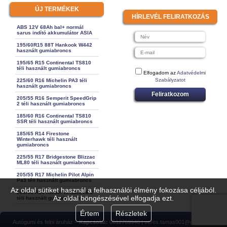
ÚJ TERMÉKEK
HÍRLEVÉL FELIRATKOZÁS
ABS 12V 68Ah bal+ normál
sarus indító akkumulátor ASIA
195/60R15 88T Hankook W442
használt gumiabroncs
195/65 R15 Continental TS810
téli használt gumiabroncs
Elfogadom az
Adatvédelmi
Szabályzatot
225/60 R16 Michelin PA3 téli
használt gumiabroncs
Feliratkozom
205/55 R16 Semperit SpeedGrip
2 téli használt gumiabroncs
185/60 R16 Continental TS810
SSR téli használt gumiabroncs
185/65 R14 Firestone
Winterhawk téli használt
gumiabroncs
225/55 R17 Bridgestone Blizzac
ML80 téli használt gumiabroncs
205/55 R17 Michelin Pilot Alpin
Pa3 téli használt gumiabroncs
Az oldal sütiket használ a felhasználói élmény fokozása céljából.
205/65 R15 Kleber Krisalk HP2
Az oldal böngészésével elfogadja ezt.
téli használt gumiabroncs
Értem
Részletek
Autógumi és felni áruház –
Kapcsolat:
0612769946 | veres.tamas001@gmail.com