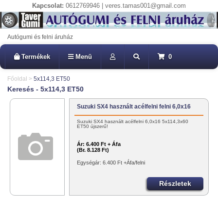
Kapcsolat:
0612769946 | veres.tamas001@gmail.com
Autógumi és felni áruház
Termékek
Menü
0
Főoldal
>
5x114,3 ET50
Keresés - 5x114,3 ET50
Suzuki SX4 használt acélfelni felni 6,0x16
Suzuki SX4 használt acélfelni 6,0x16 5x114,3x60
ET50 újszerű!
Ár:
6.400 Ft + Áfa
(Br. 8.128 Ft)
Egységár: 6.400 Ft +Áfa/felni
Részletek