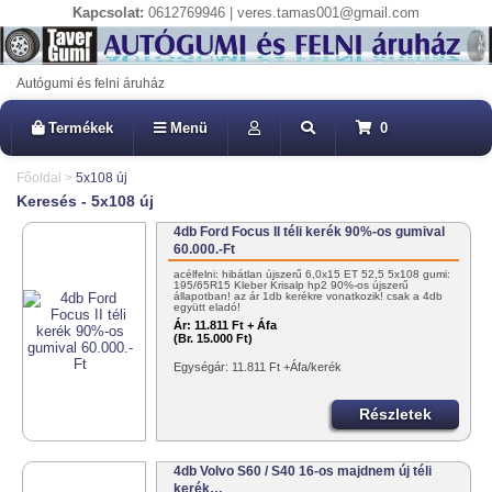
Kapcsolat:
0612769946 | veres.tamas001@gmail.com
Autógumi és felni áruház
Termékek
Menü
0
Főoldal
>
5x108 új
Keresés - 5x108 új
4db Ford Focus II téli kerék 90%-os gumival
60.000.-Ft
acélfelni: hibátlan újszerű 6,0x15 ET 52,5 5x108 gumi:
195/65R15 Kleber Krisalp hp2 90%-os újszerű
állapotban! az ár 1db kerékre vonatkozik! csak a 4db
együtt eladó!
Ár:
11.811 Ft + Áfa
(Br. 15.000 Ft)
Egységár: 11.811 Ft +Áfa/kerék
Részletek
4db Volvo S60 / S40 16-os majdnem új téli
kerék…