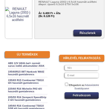
RENAULT Laguna (2002-) 6,5x16 használt acélfelni
állapot: újszerű 6,5x16 ET50 5x108
Ár:
6.400 Ft + Áfa
(Br. 8.128 Ft)
Részletek
ÚJ TERMÉKEK
HÍRLEVÉL FELIRATKOZÁS
ABS 12V 68Ah bal+ normál
sarus indító akkumulátor ASIA
195/60R15 88T Hankook W442
használt gumiabroncs
195/65 R15 Continental TS810
téli használt gumiabroncs
Elfogadom az
Adatvédelmi
Szabályzatot
225/60 R16 Michelin PA3 téli
használt gumiabroncs
Feliratkozom
205/55 R16 Semperit SpeedGrip
2 téli használt gumiabroncs
185/60 R16 Continental TS810
SSR téli használt gumiabroncs