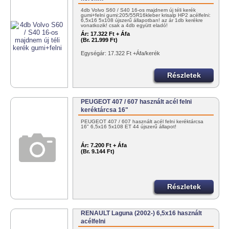
4db Volvo S60 / S40 16-os majdnem új téli kerék
gumi+felni gumi:205/55R16kleber krisalp HP2 acélfelni:
6,5x16 5x108 újszerű állapotban! az ár 1db kerékre
vonatkozik! csak a 4db együtt eladó!
Ár:
17.322 Ft + Áfa
(Br. 21.999 Ft)
Egységár: 17.322 Ft +Áfa/kerék
Részletek
PEUGEOT 407 / 607 használt acél felni
keréktárcsa 16"
PEUGEOT 407 / 607 használt acél felni keréktárcsa
16" 6,5x16 5x108 ET 44 újszerű állapot!
Ár:
7.200 Ft + Áfa
(Br. 9.144 Ft)
Részletek
RENAULT Laguna (2002-) 6,5x16 használt
acélfelni