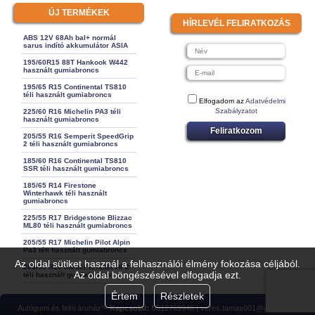
ÚJ TERMÉKEK
HÍRLEVÉL FELIRATKOZÁS
ABS 12V 68Ah bal+ normál
sarus indító akkumulátor ASIA
195/60R15 88T Hankook W442
használt gumiabroncs
195/65 R15 Continental TS810
téli használt gumiabroncs
Elfogadom az
Adatvédelmi
Szabályzatot
225/60 R16 Michelin PA3 téli
használt gumiabroncs
Feliratkozom
205/55 R16 Semperit SpeedGrip
2 téli használt gumiabroncs
185/60 R16 Continental TS810
SSR téli használt gumiabroncs
185/65 R14 Firestone
Winterhawk téli használt
gumiabroncs
225/55 R17 Bridgestone Blizzac
ML80 téli használt gumiabroncs
205/55 R17 Michelin Pilot Alpin
Pa3 téli használt gumiabroncs
Az oldal sütiket használ a felhasználói élmény fokozása céljából.
205/65 R15 Kleber Krisalk HP2
Az oldal böngészésével elfogadja ezt.
téli használt gumiabroncs
Értem
Részletek
Autógumi és felni áruház –
Kapcsolat:
0612769946 | veres.tamas001@gmail.com