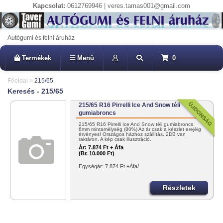
Kapcsolat:
0612769946 | veres.tamas001@gmail.com
Autógumi és felni áruház
Termékek
Menü
0
Főoldal
>
215/65
Keresés - 215/65
215/65 R16 Pirrelli Ice And Snow téli
gumiabroncs
215/65 R16 Pirrelli Ice And Snow téli gumiabroncs
6mm mintamélység (80%) Az ár csak a készlet erejéig
érvényes! Országos házhoz szállítás. 2DB van
raktáron. A kép csak illusztráció.
Ár:
7.874 Ft + Áfa
(Br. 10.000 Ft)
Egységár: 7.874 Ft +Áfa/
Részletek