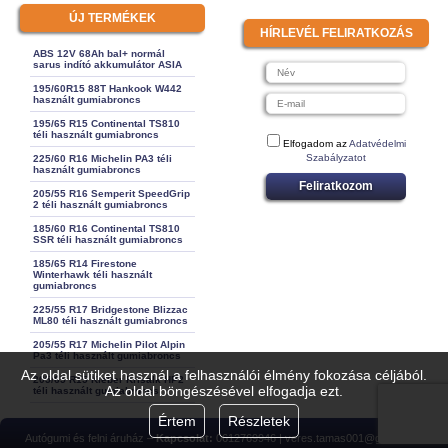
ÚJ TERMÉKEK
HÍRLEVÉL FELIRATKOZÁS
ABS 12V 68Ah bal+ normál
sarus indító akkumulátor ASIA
195/60R15 88T Hankook W442
használt gumiabroncs
195/65 R15 Continental TS810
téli használt gumiabroncs
Elfogadom az
Adatvédelmi
Szabályzatot
225/60 R16 Michelin PA3 téli
használt gumiabroncs
Feliratkozom
205/55 R16 Semperit SpeedGrip
2 téli használt gumiabroncs
185/60 R16 Continental TS810
SSR téli használt gumiabroncs
185/65 R14 Firestone
Winterhawk téli használt
gumiabroncs
225/55 R17 Bridgestone Blizzac
ML80 téli használt gumiabroncs
205/55 R17 Michelin Pilot Alpin
Pa3 téli használt gumiabroncs
Az oldal sütiket használ a felhasználói élmény fokozása céljából.
205/65 R15 Kleber Krisalk HP2
Az oldal böngészésével elfogadja ezt.
téli használt gumiabroncs
Értem
Részletek
Autógumi és felni áruház –
Kapcsolat:
0612769946 | veres.tamas001@gmail.com