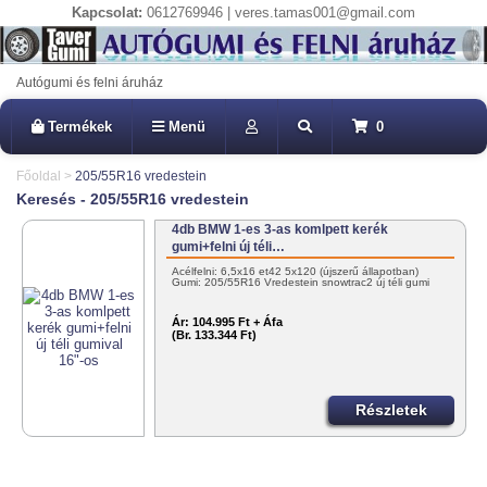
Kapcsolat:
0612769946 | veres.tamas001@gmail.com
Autógumi és felni áruház
Termékek
Menü
0
Főoldal
>
205/55R16 vredestein
Keresés - 205/55R16 vredestein
4db BMW 1-es 3-as komlpett kerék
gumi+felni új téli…
Acélfelni: 6,5x16 et42 5x120 (újszerű állapotban)
Gumi: 205/55R16 Vredestein snowtrac2 új téli gumi
Ár:
104.995 Ft + Áfa
(Br. 133.344 Ft)
Részletek