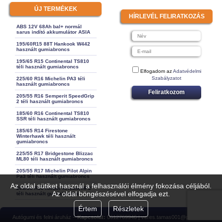
ÚJ TERMÉKEK
HÍRLEVÉL FELIRATKOZÁS
ABS 12V 68Ah bal+ normál
sarus indító akkumulátor ASIA
195/60R15 88T Hankook W442
használt gumiabroncs
195/65 R15 Continental TS810
téli használt gumiabroncs
Elfogadom az
Adatvédelmi
Szabályzatot
225/60 R16 Michelin PA3 téli
használt gumiabroncs
Feliratkozom
205/55 R16 Semperit SpeedGrip
2 téli használt gumiabroncs
185/60 R16 Continental TS810
SSR téli használt gumiabroncs
185/65 R14 Firestone
Winterhawk téli használt
gumiabroncs
225/55 R17 Bridgestone Blizzac
ML80 téli használt gumiabroncs
205/55 R17 Michelin Pilot Alpin
Pa3 téli használt gumiabroncs
Az oldal sütiket használ a felhasználói élmény fokozása céljából.
205/65 R15 Kleber Krisalk HP2
Az oldal böngészésével elfogadja ezt.
téli használt gumiabroncs
Értem
Részletek
Autógumi és felni áruház –
Kapcsolat:
0612769946 | veres.tamas001@gmail.com