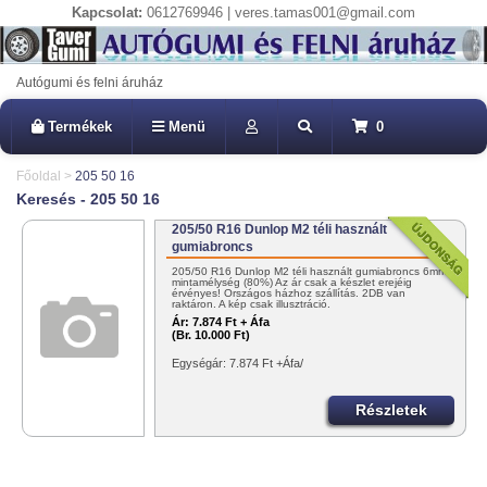
Kapcsolat:
0612769946 | veres.tamas001@gmail.com
Autógumi és felni áruház
Termékek
Menü
0
Főoldal
>
205 50 16
Keresés - 205 50 16
205/50 R16 Dunlop M2 téli használt
gumiabroncs
205/50 R16 Dunlop M2 téli használt gumiabroncs 6mm
mintamélység (80%) Az ár csak a készlet erejéig
érvényes! Országos házhoz szállítás. 2DB van
raktáron. A kép csak illusztráció.
Ár:
7.874 Ft + Áfa
(Br. 10.000 Ft)
Egységár: 7.874 Ft +Áfa/
Részletek