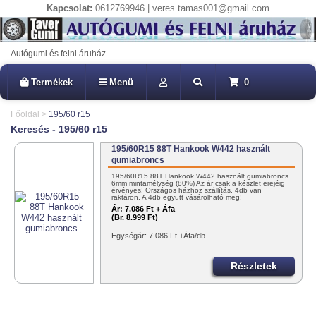
Kapcsolat:
0612769946 | veres.tamas001@gmail.com
Autógumi és felni áruház
Termékek
Menü
0
Főoldal
>
195/60 r15
Keresés - 195/60 r15
195/60R15 88T Hankook W442 használt
gumiabroncs
195/60R15 88T Hankook W442 használt gumiabroncs
6mm mintamélység (80%) Az ár csak a készlet erejéig
érvényes! Országos házhoz szállítás. 4db van
raktáron. A 4db együtt vásárolható meg!
Ár:
7.086 Ft + Áfa
(Br. 8.999 Ft)
Egységár: 7.086 Ft +Áfa/db
Részletek