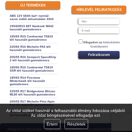
ÚJ TERMÉKEK
HÍRLEVÉL FELIRATKOZÁS
ABS 12V 68Ah bal+ normál
sarus indító akkumulátor ASIA
195/60R15 88T Hankook W442
használt gumiabroncs
195/65 R15 Continental TS810
téli használt gumiabroncs
Elfogadom az
Adatvédelmi
Szabályzatot
225/60 R16 Michelin PA3 téli
használt gumiabroncs
Feliratkozom
205/55 R16 Semperit SpeedGrip
2 téli használt gumiabroncs
185/60 R16 Continental TS810
SSR téli használt gumiabroncs
185/65 R14 Firestone
Winterhawk téli használt
gumiabroncs
225/55 R17 Bridgestone Blizzac
ML80 téli használt gumiabroncs
205/55 R17 Michelin Pilot Alpin
Pa3 téli használt gumiabroncs
Az oldal sütiket használ a felhasználói élmény fokozása céljából.
205/65 R15 Kleber Krisalk HP2
Az oldal böngészésével elfogadja ezt.
téli használt gumiabroncs
Értem
Részletek
Autógumi és felni áruház –
Kapcsolat:
0612769946 | veres.tamas001@gmail.com