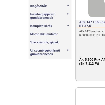
kiegészítők
►
kistehergépjármű
►
gumiabroncsok
Alfa 147 / 156 h
ET 37,5
Komplett kerék
►
Alfa 147 használt ac
Motor akkumulátor
autótípusok: 147, 1
Szerszámok, gépek
Új személygépjármű
►
gumiabroncsok
Ár:
5.600 Ft + Á
(Br. 7.112 Ft)