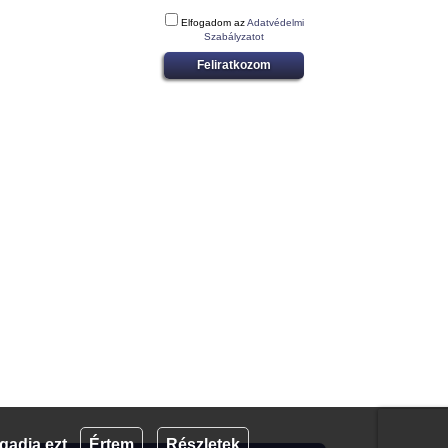
Elfogadom az
Adatvédelmi
Szabályzatot
Feliratkozom
gadja ezt.
Értem
Részletek