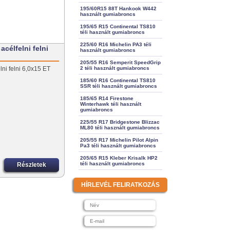
195/60R15 88T Hankook W442
használt gumiabroncs
195/65 R15 Continental TS810
téli használt gumiabroncs
225/60 R16 Michelin PA3 téli
célfelni felni
használt gumiabroncs
205/55 R16 Semperit SpeedGrip
ni felni 6,0x15 ET
2 téli használt gumiabroncs
185/60 R16 Continental TS810
SSR téli használt gumiabroncs
185/65 R14 Firestone
Winterhawk téli használt
gumiabroncs
225/55 R17 Bridgestone Blizzac
ML80 téli használt gumiabroncs
205/55 R17 Michelin Pilot Alpin
Pa3 téli használt gumiabroncs
205/65 R15 Kleber Krisalk HP2
téli használt gumiabroncs
Részletek
HÍRLEVÉL FELIRATKOZÁS