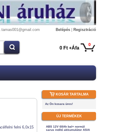
s.tamas001@gmail.com
Belépés
|
Regisztráció
0
0 Ft +Áfa
KOSÁR TARTALMA
Az Ön kosara üres!
ÚJ TERMÉKEK
ABS 12V 68Ah bal+ normál
sarus indító akkumulátor ASIA