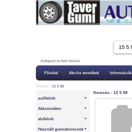
Autógumi és felni áruház
Főoldal
Akciós termékek
Információk
Főoldal
>
15 5 98
Keresés - 15 5 98
acélfelnik
►
Akkumulátor
►
alufelnik
►
Használt gumiabroncsok
►