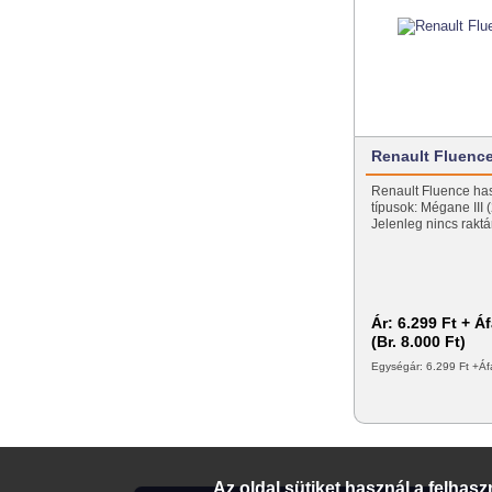
Renault Fluence
Renault Fluence hasz
típusok: Mégane III 
Jelenleg nincs raktá
Ár:
6.299 Ft + Á
(Br. 8.000 Ft)
Egységár: 6.299 Ft +Áf
Az oldal sütiket használ a felhas