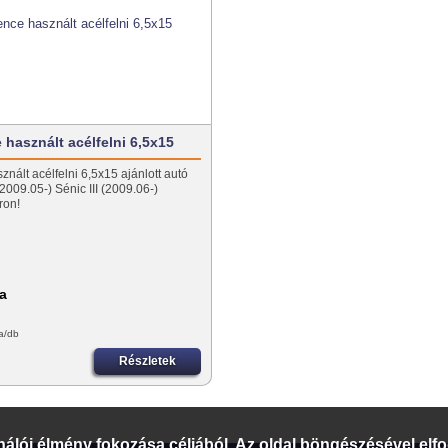
 használt acélfelni 6,5x15
nált acélfelni 6,5x15 ajánlott autó
(2009.05-) Sénic III (2009.06-)
ron!
fa
a/db
Részletek
ználói élmény fokozása céljából. Az oldal böngészésével elfo