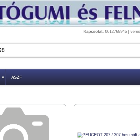
Kapcsolat:
0612769946 | vere
▾
ÁSZF