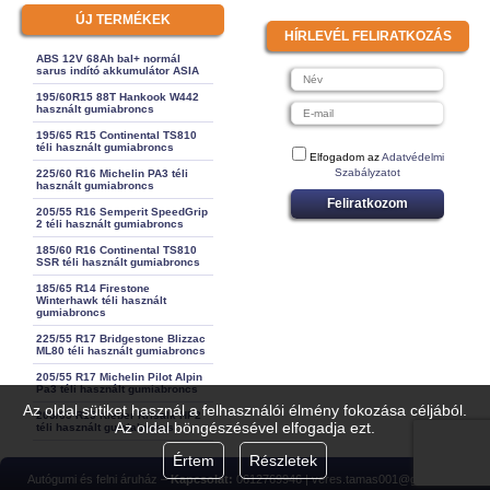
ÚJ TERMÉKEK
HÍRLEVÉL FELIRATKOZÁS
ABS 12V 68Ah bal+ normál
sarus indító akkumulátor ASIA
195/60R15 88T Hankook W442
használt gumiabroncs
195/65 R15 Continental TS810
téli használt gumiabroncs
Elfogadom az
Adatvédelmi
Szabályzatot
225/60 R16 Michelin PA3 téli
használt gumiabroncs
Feliratkozom
205/55 R16 Semperit SpeedGrip
2 téli használt gumiabroncs
185/60 R16 Continental TS810
SSR téli használt gumiabroncs
185/65 R14 Firestone
Winterhawk téli használt
gumiabroncs
225/55 R17 Bridgestone Blizzac
ML80 téli használt gumiabroncs
205/55 R17 Michelin Pilot Alpin
Pa3 téli használt gumiabroncs
Az oldal sütiket használ a felhasználói élmény fokozása céljából.
205/65 R15 Kleber Krisalk HP2
Az oldal böngészésével elfogadja ezt.
téli használt gumiabroncs
Értem
Részletek
Autógumi és felni áruház –
Kapcsolat:
0612769946 | veres.tamas001@gmail.com