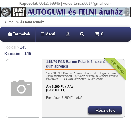
Kapcsolat:
0612769946 | veres.tamas001@gmail.com
Autógumi és felni áruház
Termékek
Menü
0
Főoldal
>
145
Keresés - 145
145/70 R13 Barum Polaris 3 használt téli
gumiabroncs
145/70 R13 Barum Polaris 3 használt téli gumiabroncs
7mm mintamélység (90%) Az ár csak a készlet erejéig
érvényes! 1DB van készleten. A kép csak…
Ár:
6.299 Ft + Áfa
(Br. 8.000 Ft)
Egységár: 6.299 Ft +Áfa/
Részletek