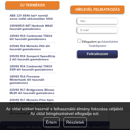
ÚJ TERMÉKEK
HÍRLEVÉL FELIRATKOZÁS
ABS 12V 68Ah bal+ normál
sarus indító akkumulátor ASIA
195/60R15 88T Hankook W442
használt gumiabroncs
195/65 R15 Continental TS810
téli használt gumiabroncs
Elfogadom az
Adatvédelmi
Szabályzatot
225/60 R16 Michelin PA3 téli
használt gumiabroncs
Feliratkozom
205/55 R16 Semperit SpeedGrip
2 téli használt gumiabroncs
185/60 R16 Continental TS810
SSR téli használt gumiabroncs
185/65 R14 Firestone
Winterhawk téli használt
gumiabroncs
225/55 R17 Bridgestone Blizzac
ML80 téli használt gumiabroncs
205/55 R17 Michelin Pilot Alpin
Pa3 téli használt gumiabroncs
Az oldal sütiket használ a felhasználói élmény fokozása céljából.
205/65 R15 Kleber Krisalk HP2
Az oldal böngészésével elfogadja ezt.
téli használt gumiabroncs
Értem
Részletek
Autógumi és felni áruház –
Kapcsolat:
0612769946 | veres.tamas001@gmail.com