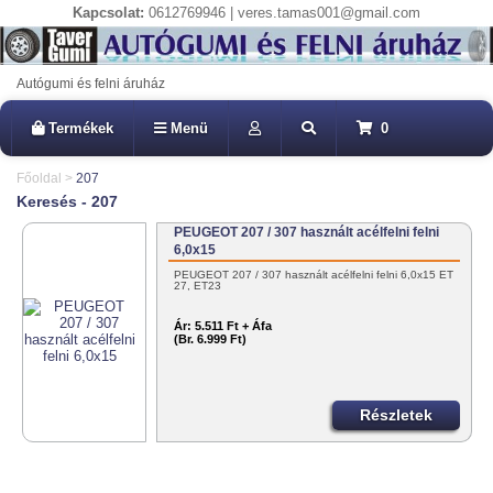
Kapcsolat:
0612769946 | veres.tamas001@gmail.com
Autógumi és felni áruház
Termékek
Menü
0
Főoldal
>
207
Keresés - 207
PEUGEOT 207 / 307 használt acélfelni felni
6,0x15
PEUGEOT 207 / 307 használt acélfelni felni 6,0x15 ET
27, ET23
Ár:
5.511 Ft + Áfa
(Br. 6.999 Ft)
Részletek