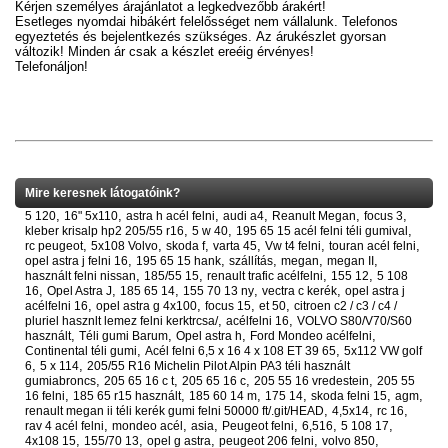
Kérjen személyes árajánlatot a legkedvezőbb árakért!
Esetleges nyomdai hibákért felelősséget nem vállalunk. Telefonos
egyeztetés és bejelentkezés szükséges. Az árukészlet gyorsan
változik! Minden ár csak a készlet ereéig érvényes!
Telefonáljon!
Mire keresnek látogatóink?
,
,
,
,
,
,
5 120
16" 5x110
astra h acél felni
audi a4
Reanult Megan
focus 3
,
,
,
kleber krisalp hp2 205/55 r16
5 w 40
195 65 15 acél felni téli gumival
,
,
,
,
,
,
rc peugeot
5x108 Volvo
skoda f
varta 45
Vw t4 felni
touran acél felni
,
,
,
,
,
opel astra j felni 16
195 65 15 hank
szállítás
megan
megan II
,
,
,
,
használt felni nissan
185/55 15
renault trafic acélfelni
155 12
5 108
,
,
,
,
,
16
Opel Astra J
185 65 14
155 70 13 ny
vectra c kerék
opel astra j
,
,
,
,
acélfelni 16
opel astra g 4x100
focus 15
et 50
citroen c2 / c3 / c4 /
,
,
pluriel hasznlt lemez felni kerktrcsa/
acélfelni 16
VOLVO S80/V70/S60
,
,
,
,
használt
Téli gumi Barum
Opel astra h
Ford Mondeo acélfelni
,
,
Continental téli gumi
Acél felni 6,5 x 16 4 x 108 ET 39 65
5x112 VW golf
,
,
6
5 x 114
205/55 R16 Michelin Pilot Alpin PA3 téli használt
,
,
,
,
gumiabroncs
205 65 16 c t
205 65 16 c
205 55 16 vredestein
205 55
,
,
,
,
,
,
16 felni
185 65 r15 használt
185 60 14 m
175 14
skoda felni 15
agm
,
,
,
renault megan ii téli kerék gumi felni 50000 ft/.git/HEAD
4,5x14
rc 16
,
,
,
,
,
,
rav 4 acél felni
mondeo acél
asia
Peugeot felni
6,516
5 108 17
,
,
,
,
,
4x108 15
155/70 13
opel g astra
peugeot 206 felni
volvo 850