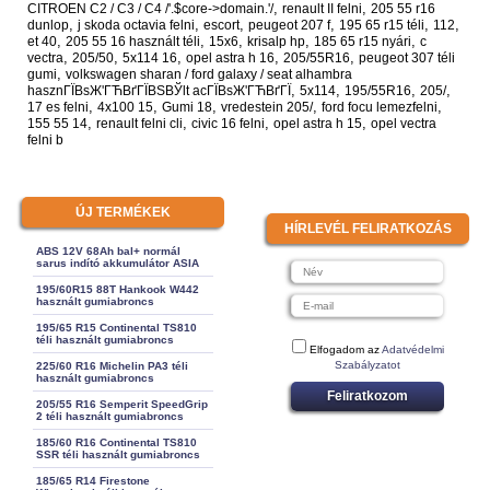
,
,
CITROEN C2 / C3 / C4 /'.$core->domain.'/
renault II felni
205 55 r16
,
,
,
,
,
,
dunlop
j skoda octavia felni
escort
peugeot 207 f
195 65 r15 téli
112
,
,
,
,
,
et 40
205 55 16 használt téli
15x6
krisalp hp
185 65 r15 nyári
c
,
,
,
,
,
vectra
205/50
5x114 16
opel astra h 16
205/55R16
peugeot 307 téli
,
gumi
volkswagen sharan / ford galaxy / seat alhambra
,
,
,
,
hasznГЇВѕЖ'ГЋВґГЇВЅВЎlt acГЇВѕЖ'ГЋВґГЇ
5x114
195/55R16
205/
,
,
,
,
,
17 es felni
4x100 15
Gumi 18
vredestein 205/
ford focu lemezfelni
,
,
,
,
155 55 14
renault felni cli
civic 16 felni
opel astra h 15
opel vectra
felni b
ÚJ TERMÉKEK
HÍRLEVÉL FELIRATKOZÁS
ABS 12V 68Ah bal+ normál
sarus indító akkumulátor ASIA
195/60R15 88T Hankook W442
használt gumiabroncs
195/65 R15 Continental TS810
téli használt gumiabroncs
Elfogadom az
Adatvédelmi
Szabályzatot
225/60 R16 Michelin PA3 téli
használt gumiabroncs
Feliratkozom
205/55 R16 Semperit SpeedGrip
2 téli használt gumiabroncs
185/60 R16 Continental TS810
SSR téli használt gumiabroncs
185/65 R14 Firestone