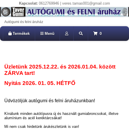
Kapcsolat:
0612769946 | veres.tamas001@gmail.com
Autógumi és felni áruház
Termékek
Menü
0
Üzletünk 2025.12.22. és 2026.01.04. között
ZÁRVA tart!
Nyitás 2026. 01. 05. HÉTFŐ
Üdvözöljük autógumi és felni áruházunkban!
Kínálunk minden autótípusra új és használt gumiabroncsokat, illetve
alumínium és acél keréktárcsákat!
Mi nem csak hirdetünk árukészletünk is van!